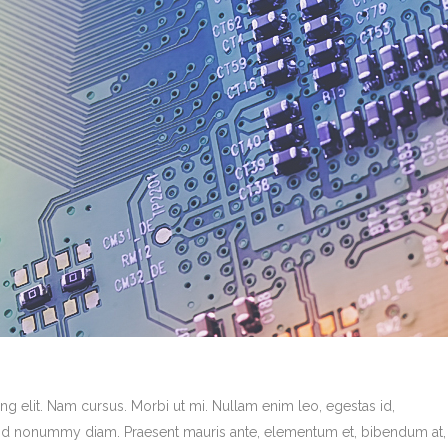
g elit. Nam cursus. Morbi ut mi. Nullam enim leo, egestas id,
end nonummy diam. Praesent mauris ante, elementum et, bibendum at,