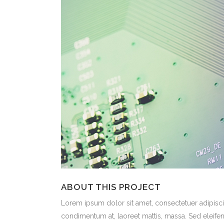
ABOUT THIS PROJECT
Lorem ipsum dolor sit amet, consectetuer adipiscin
condimentum at, laoreet mattis, massa. Sed eleif